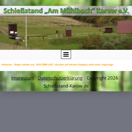
Hinweise - Einige Inhalte aus "WIR ÜBER UNS" werden auf kleinen Displays nicht mehr angezeigt
Impressum
-
Datenschutzerklärung
/
Copyright 2026
-
Schießstand-Karow.de